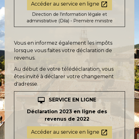
open_in_new
Accéder au service en ligne
Direction de l'information légale et
administrative (Dila) - Première ministre
Vous en informez également les impôts
lorsque vous faites votre déclaration de
revenus.
Au début de votre télédéclaration, vous
êtes invité à déclarer votre changement
d'adresse.
desktop_mac
SERVICE EN LIGNE
Déclaration 2023 en ligne des
revenus de 2022
open_in_new
Accéder au service en ligne