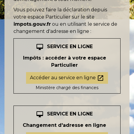
Vous pouvez faire la déclaration depuis
votre espace Particulier sur le site
impots.gouv.fr
ou en utilisant le service de
changement d'adresse en ligne :
desktop_mac
SERVICE EN LIGNE
Impôts : accéder à votre espace
Particulier
open_in_new
Accéder au service en ligne
Ministère chargé des finances
desktop_mac
SERVICE EN LIGNE
Changement d'adresse en ligne