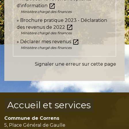
open_in_new
d'information
Ministère chargé des finances
Brochure pratique 2023 - Déclaration
open_in_new
des revenus de 2022
Ministère chargé des finances
open_in_new
Déclarer mes revenus
Ministère chargé des finances
Signaler une erreur sur cette page
Accueil et services
Commune de Correns
5, Place Général de Gaulle