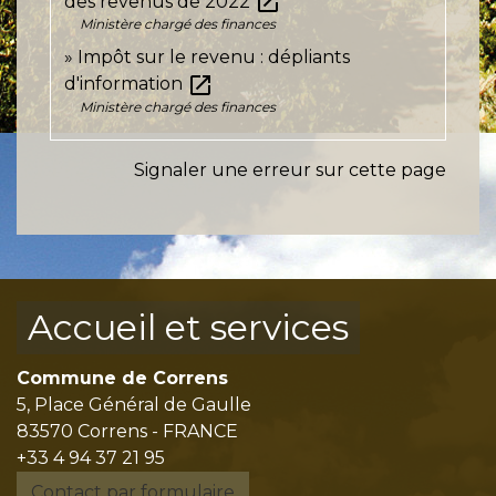
open_in_new
des revenus de 2022
Ministère chargé des finances
Impôt sur le revenu : dépliants
open_in_new
d'information
Ministère chargé des finances
Signaler une erreur sur cette page
Accueil et services
Commune de Correns
5, Place Général de Gaulle
83570 Correns - FRANCE
+33 4 94 37 21 95
Contact par formulaire