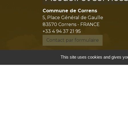
Commune de Correns
5, Place Général de Gaulle
83570 Correns - FRANCE
+33 4 94 37 21 95
Contact par formulaire
This site uses cookies and gives you
Mentions légales
-
P