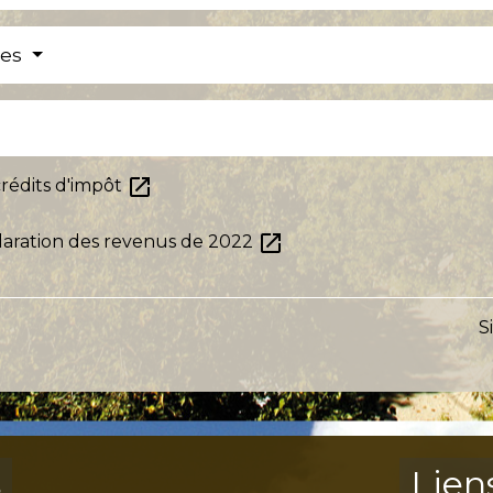
res
open_in_new
crédits d'impôt
open_in_new
laration des revenus de 2022
S
s
Lien