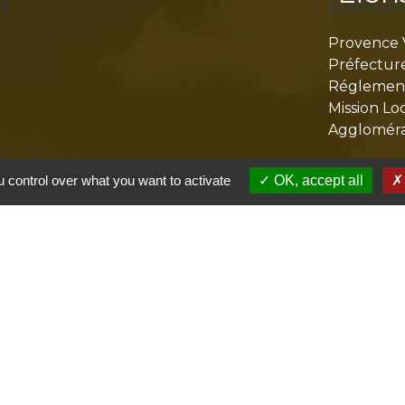
Provence 
Préfectur
Réglementa
Mission Lo
Aggloméra
 control over what you want to activate
OK, accept all
olitique de confidentialité
-
Accessibilité
-
Plan du site