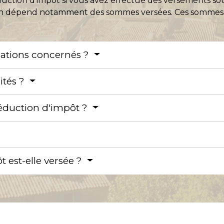
uction d'impôt si vous avez effectué des versements sou
tion dépend notamment des sommes versées. Ces sommes 
isations concernés ?
ités ?
éduction d'impôt ?
 est-elle versée ?