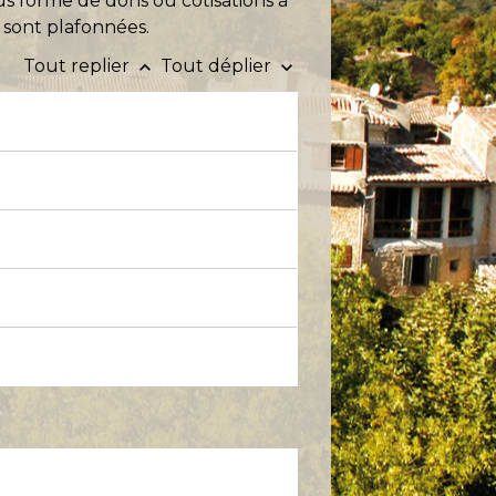
s forme de dons ou cotisations à
sont plafonnées.
Tout replier
Tout déplier
keyboard_arrow_up
keyboard_arrow_down