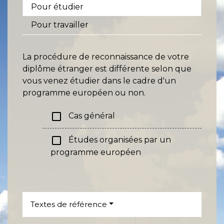
Pour étudier
Pour travailler
La procédure de reconnaissance de votre
diplôme étranger est différente selon que
vous venez étudier dans le cadre d'un
programme européen ou non.
check_box_outline_blank
Cas général
check_box_outline_blank
Études organisées par un
programme européen
Textes de référence