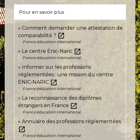
Pour en savoir plus
Comment demander une attestation de
open_in_new
comparabilité ?
France éducation international
open_in_new
Le centre Enic-Naric
France éducation international
Informer sur les professions
réglementées : une mission du centre
open_in_new
ENIC-NARIC
France éducation international
La reconnaissance des diplômes
open_in_new
étrangers en France
France éducation international
Annuaire des professions réglementées
open_in_new
France éducation international