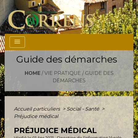
menu
Guide des démarches
HOME
/
VIE PRATIQUE
/
GUIDE DES
DÉMARCHES
Accueil particuliers
>
Social - Santé
>
Préjudice médical
PRÉJUDICE MÉDICAL
Vérifié le 01 Apr 2021 - Direction de l'information légale