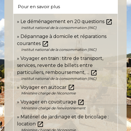
Pour en savoir plus
open_in_new
Le déménagement en 20 questions
Institut national de la consommation (INC)
Dépannage à domicile et réparations
open_in_new
courantes
Institut national de la consommation (INC)
Voyager en train : titre de transport,
services, revente de billets entre
open_in_new
particuliers, remboursement, ...
Institut national de la consommation (INC)
open_in_new
Voyager en autocar
Ministère chargé de l'économie
open_in_new
Voyager en covoiturage
Ministère chargé de l'environnement
Matériel de jardinage et de bricolage :
open_in_new
location
Ministère chargé de l'économie