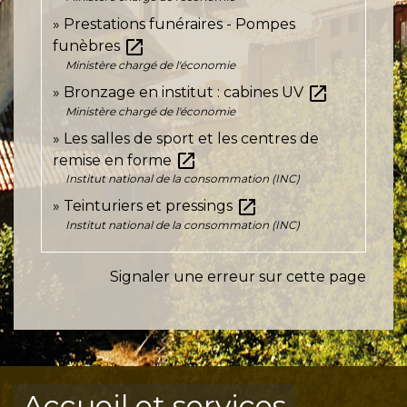
Prestations funéraires - Pompes
open_in_new
funèbres
Ministère chargé de l'économie
open_in_new
Bronzage en institut : cabines UV
Ministère chargé de l'économie
Les salles de sport et les centres de
open_in_new
remise en forme
Institut national de la consommation (INC)
open_in_new
Teinturiers et pressings
Institut national de la consommation (INC)
Signaler une erreur sur cette page
Accueil et services