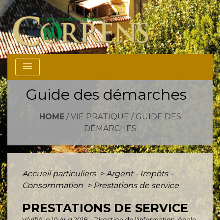
menu
Guide des démarches
HOME
/
VIE PRATIQUE
/
GUIDE DES
DÉMARCHES
Accueil particuliers
>
Argent - Impôts -
Consommation
>
Prestations de service
PRESTATIONS DE SERVICE
Vérifié le 10 Aug 2018 - Direction de l'information légale