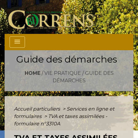
menu
Guide des démarches
HOME
/
VIE PRATIQUE
/
GUIDE DES
DÉMARCHES
Accueil particuliers
>
Services en ligne et
formulaires
>
TVA et taxes assimilées -
formulaire n°3310A
TVA ET TAXES ASSIMILÉES