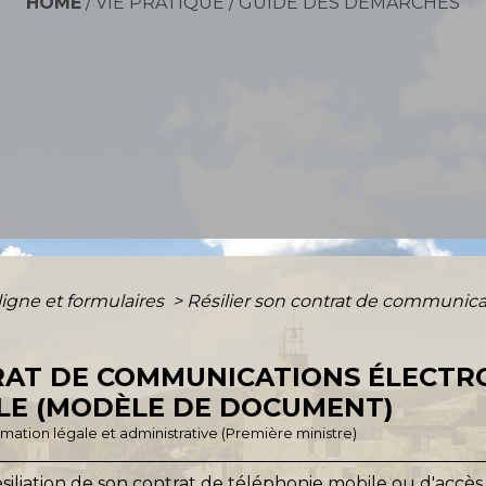
HOME
/
VIE PRATIQUE
/
GUIDE DES DÉMARCHES
ligne et formulaires
>
Résilier son contrat de communica
TRAT DE COMMUNICATIONS ÉLECTR
LE (MODÈLE DE DOCUMENT)
ormation légale et administrative (Première ministre)
liation de son contrat de téléphonie mobile ou d'accès 