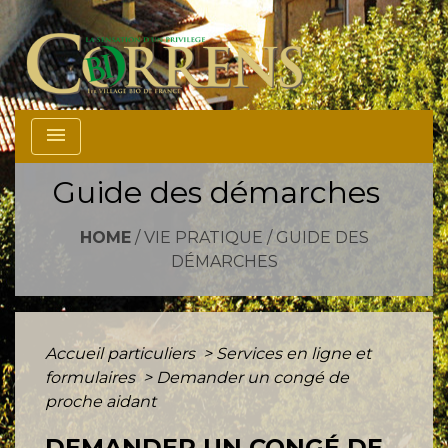
menu
Guide des démarches
HOME
/
VIE PRATIQUE
/
GUIDE DES
DÉMARCHES
Accueil particuliers
>
Services en ligne et
formulaires
>
Demander un congé de
proche aidant
DEMANDER UN CONGÉ DE