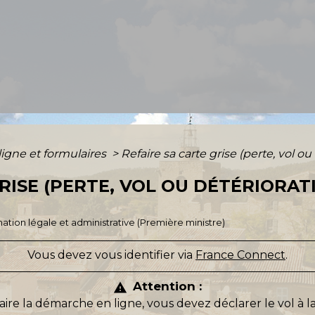
ligne et formulaires
>
Refaire sa carte grise (perte, vol ou
RISE (PERTE, VOL OU DÉTÉRIORATI
ormation légale et administrative (Première ministre)
Vous devez vous identifier via
France Connect
.
Attention :
warning
faire la démarche en ligne, vous devez déclarer le vol à 