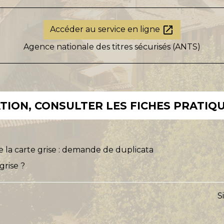
open_in_new
Accéder au service en ligne
Agence nationale des titres sécurisés (ANTS)
ION, CONSULTER LES FICHES PRATIQU
e la carte grise : demande de duplicata
grise ?
S