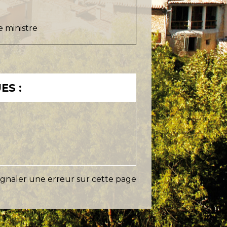
e ministre
ES :
ignaler une erreur sur cette page