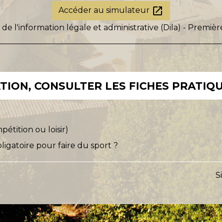
open_in_new
Accéder au simulateur
 de l'information légale et administrative (Dila) - Premièr
ION, CONSULTER LES FICHES PRATIQU
pétition ou loisir)
bligatoire pour faire du sport ?
S