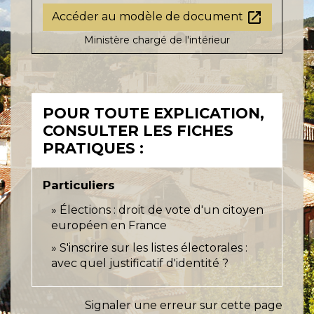
open_in_new
Accéder au modèle de document
Ministère chargé de l'intérieur
POUR TOUTE EXPLICATION,
CONSULTER LES FICHES
PRATIQUES :
Particuliers
Élections : droit de vote d'un citoyen
européen en France
S'inscrire sur les listes électorales :
avec quel justificatif d'identité ?
Signaler une erreur sur cette page