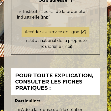
Où s’adresser ?
arrow_right
Institut national de la propriété
industrielle (Inpi)
open_in_new
Accéder au service en ligne
Institut national de la propriété
industrielle (Inpi)
POUR TOUTE EXPLICATION,
CONSULTER LES FICHES
PRATIQUES :
Particuliers
Aide à la reprise ou à la création