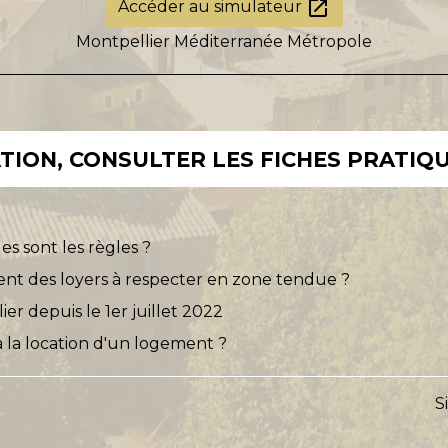
open_in_new
Accéder au simulateur
Montpellier Méditerranée Métropole
ION, CONSULTER LES FICHES PRATIQU
s sont les règles ?
ent des loyers à respecter en zone tendue ?
er depuis le 1er juillet 2022
 à la location d'un logement ?
S