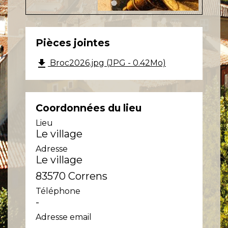
Pièces jointes
file_download
Broc2026.jpg (JPG - 0.42Mo)
Coordonnées du lieu
Lieu
Le village
Adresse
Le village
83570 Correns
Téléphone
-
Adresse email
-