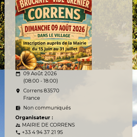
09 Août 2026
date_range
(08:00 - 18:00)
Correns 83570
room
France
Non communiqués
account_balance_wallet
Organisateur :
MAIRIE DE CORRENS
supervisor_account
+33 4 94 37 21 95
phone