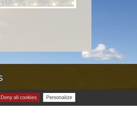
s
Verte & Verdon
Deny all cookies
Personalize
e du Var
tion de l'accès aux massifs forestiers
cal Ouest Var
tion Provence Verte