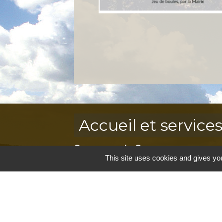
Accueil et service
Commune de Correns
This site uses cookies and gives you
5, Place Général de Gaulle
83570 Correns - FRANCE
+33 4 94 37 21 95
Contact par formulaire