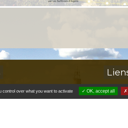
s
Lien
Provence 
 control over what you want to activate
OK, accept all
Préfectur
Réglementa
Mission Lo
Aggloméra