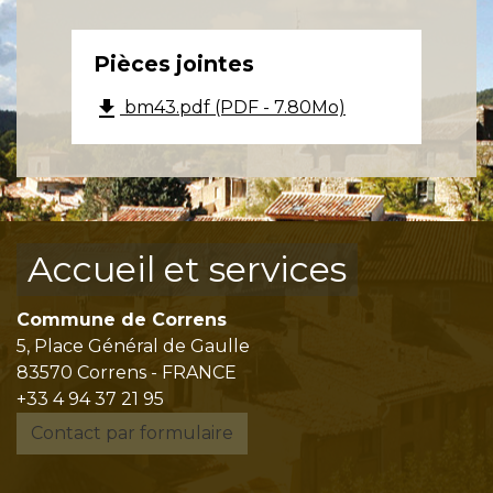
Pièces jointes
file_download
bm43.pdf (PDF - 7.80Mo)
Accueil et services
Commune de Correns
5, Place Général de Gaulle
83570 Correns - FRANCE
+33 4 94 37 21 95
Contact par formulaire