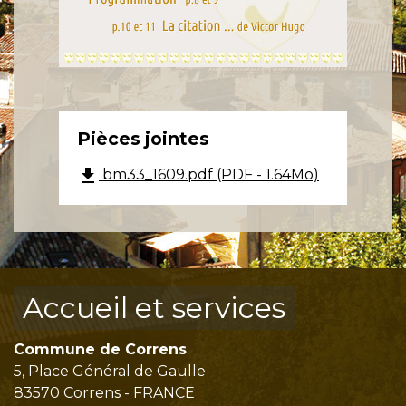
Pièces jointes
file_download
bm33_1609.pdf (PDF - 1.64Mo)
Accueil et services
Commune de Correns
5, Place Général de Gaulle
83570 Correns - FRANCE