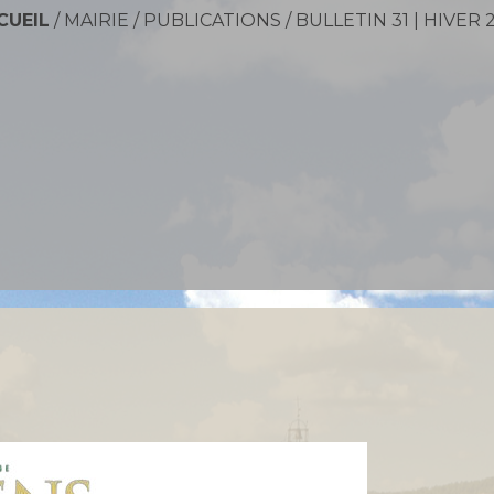
CUEIL
/
MAIRIE
/
PUBLICATIONS
/
BULLETIN 31 | HIVER 