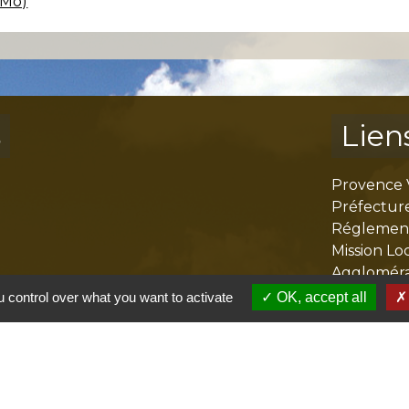
4Mo)
s
Lien
Provence 
Préfectur
Réglementa
Mission Lo
Aggloméra
 control over what you want to activate
OK, accept all