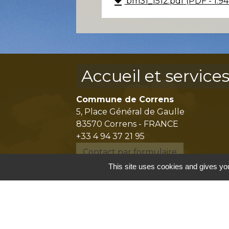
file_download
bm31_1512.pdf (PDF - 1.9
Accueil et service
Commune de Correns
5, Place Général de Gaulle
83570 Correns - FRANCE
+33 4 94 37 21 95
Contact par formulaire
This site uses cookies and gives you