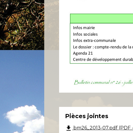
Pièces jointes
file_download
bm26_2013-07.pdf (PDF -