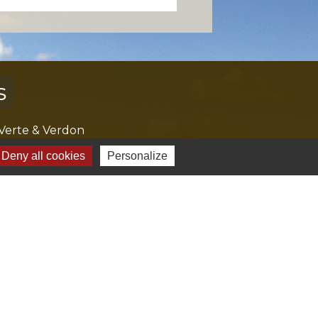
s
Verte & Verdon
e du Var
Deny all cookies
Personalize
tion de l'accès aux massifs forestiers
cal Ouest Var
tion Provence Verte