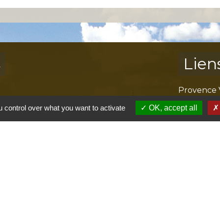
s
Lien
Provence 
Préfectur
 control over what you want to activate
OK, accept all
Réglementa
Mission Lo
Aggloméra