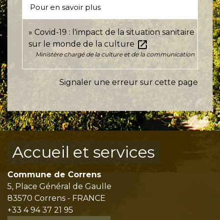
Pour en savoir plus
Covid-19 : l'impact de la situation sanitaire
open_in_new
sur le monde de la culture
Ministère chargé de la culture et de la communication
Signaler une erreur sur cette page
Accueil et services
Commune de Correns
5, Place Général de Gaulle
83570 Correns - FRANCE
+33 4 94 37 21 95