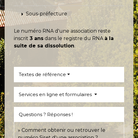
arrow_right
Sous-préfecture
Le numéro RNA d'une association reste
inscrit
3 ans
dans le registre du RNA
à la
suite de sa dissolution
.
Textes de référence
Services en ligne et formulaires
Questions ? Réponses !
Comment obtenir ou retrouver le
numéro Siret d'une association ?