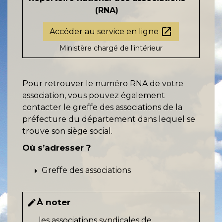
(RNA)
open_in_new
Accéder au service en ligne
Ministère chargé de l'intérieur
Pour retrouver le numéro RNA de votre
association, vous pouvez également
contacter le greffe des associations de la
préfecture du département dans lequel se
trouve son siège social.
Où s’adresser ?
arrow_right
Greffe des associations
À noter
edit
les
associations syndicales de