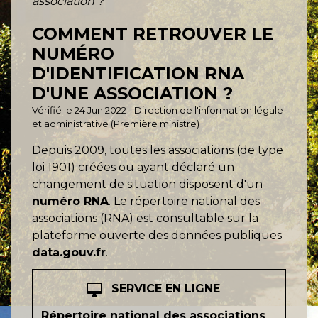
association ?
COMMENT RETROUVER LE
NUMÉRO
D'IDENTIFICATION RNA
D'UNE ASSOCIATION ?
Vérifié le 24 Jun 2022 - Direction de l'information légale
et administrative (Première ministre)
Depuis 2009, toutes les associations (de type
loi 1901) créées ou ayant déclaré un
changement de situation disposent d'un
numéro RNA
. Le répertoire national des
associations (RNA) est consultable sur la
plateforme ouverte des données publiques
data.gouv.fr
.
desktop_mac
SERVICE EN LIGNE
Répertoire national des associations