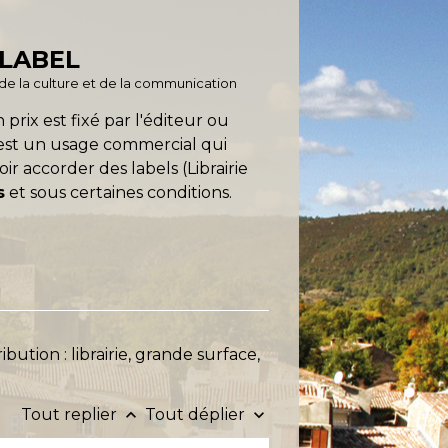
 LABEL
é de la culture et de la communication
n prix est fixé par l'éditeur ou
ur est un usage commercial qui
ir accorder des labels (Librairie
s
et sous certaines conditions.
bution : librairie, grande surface,
Tout replier
Tout déplier
keyboard_arrow_up
keyboard_arrow_down