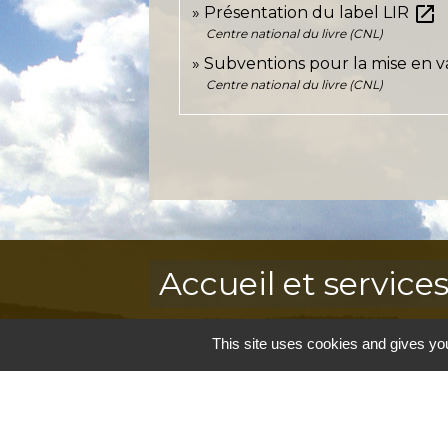
open_in_new
Présentation du label LIR
Centre national du livre (CNL)
Subventions pour la mise en va
Centre national du livre (CNL)
Accueil et service
Commune de Correns
This site uses cookies and gives you
5, Place Général de Gaulle
83570 Correns - FRANCE
+33 4 94 37 21 95
Contact par formulaire