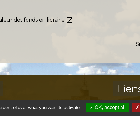
open_in_new
leur des fonds en librairie
S
s
Lien
Provence 
 control over what you want to activate
OK, accept all
Préfectur
Réglementa
Mission Lo
Aggloméra