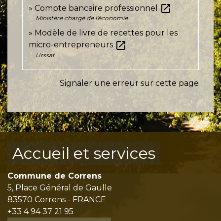
open_in_new
Compte bancaire professionnel
Ministère chargé de l'économie
Modèle de livre de recettes pour les
open_in_new
micro-entrepreneurs
Urssaf
Signaler une erreur sur cette page
Accueil et services
Commune de Correns
5, Place Général de Gaulle
83570 Correns - FRANCE
+33 4 94 37 21 95