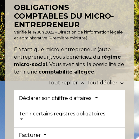
OBLIGATIONS
COMPTABLES DU MICRO-
ENTREPRENEUR
Vérifié le 14 Jun 2022 - Direction de l'information légale
et administrative (Première ministre)
En tant que micro-entrepreneur (auto-
entrepreneur), vous bénéficiez du
régime
micro-social
. Vous avez ainsi la possibilité de
tenir une
comptabilité allégée
.
Tout replier
Tout déplier
keyboard_arrow_up
keyboard_arrow_down
Déclarer son chiffre d'affaires
Tenir certains registres obligatoires
Facturer