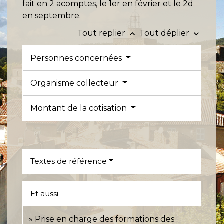
fait en 2 acomptes, le 1
er
en février et le 2
d
en septembre.
Tout replier
Tout déplier
keyboard_arrow_up
keyboard_arrow_down
Personnes concernées
Organisme collecteur
Montant de la cotisation
Textes de référence
Et aussi
Prise en charge des formations des