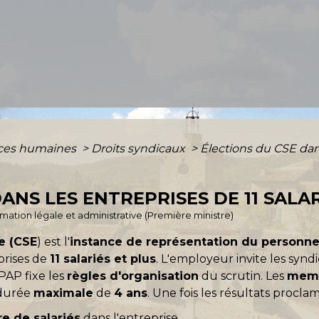
ces humaines
>
Droits syndicaux
>
Élections du CSE dans
ANS LES ENTREPRISES DE 11 SALAR
ormation légale et administrative (Première ministre)
e (CSE
) est l'
instance de représentation du personne
prises de
11 salariés et plus
. L'employeur invite les synd
 PAP fixe les
règles d'organisation
du scrutin. Les
mem
 durée
maximale
de
4 ans
. Une fois les résultats procla
e de salariés
dans l'entreprise.