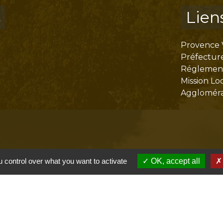
s
Lien
Provence 
Préfectur
Réglementa
Mission Lo
Aggloméra
 control over what you want to activate
OK, accept all
olitique de confidentialité
-
Accessibilité
-
Plan du site