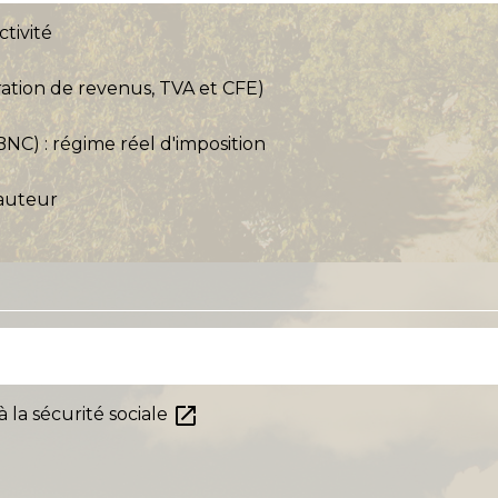
ctivité
laration de revenus, TVA et CFE)
C) : régime réel d'imposition
'auteur
open_in_new
 à la sécurité sociale