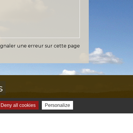
ignaler une erreur sur cette page
s
Verte & Verdon
Deny all cookies
Personalize
e du Var
tion de l'accès aux massifs forestiers
cal Ouest Var