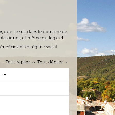
ve
, que ce soit dans le domaine de
 plastiques, et même du logiciel.
bénéficiez d'un régime social
Tout replier
Tout déplier
keyboard_arrow_up
keyboard_arrow_down
?