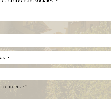
t contributions sociales
res
entrepreneur ?