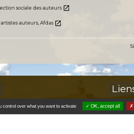
open_in_new
tection sociale des auteurs
open_in_new
artistes auteurs, Afdas
S
s
Lien
Provence 
 control over what you want to activate
OK, accept all
Préfectur
Réglementa
Mission Lo