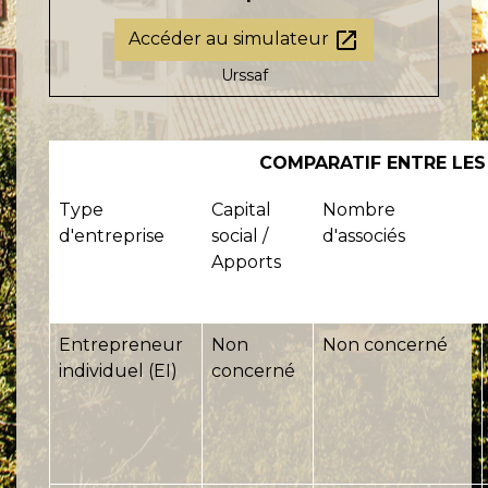
open_in_new
Accéder au simulateur
Urssaf
COMPARATIF ENTRE LES
Type
Capital
Nombre
d'entreprise
social /
d'associés
Apports
Entrepreneur
Non
Non concerné
individuel (EI)
concerné