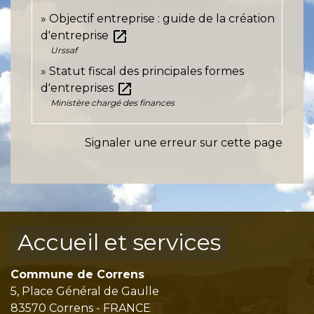
Objectif entreprise : guide de la création
open_in_new
d'entreprise
Urssaf
Statut fiscal des principales formes
open_in_new
d'entreprises
Ministère chargé des finances
Signaler une erreur sur cette page
Accueil et services
Commune de Correns
5, Place Général de Gaulle
83570 Correns - FRANCE