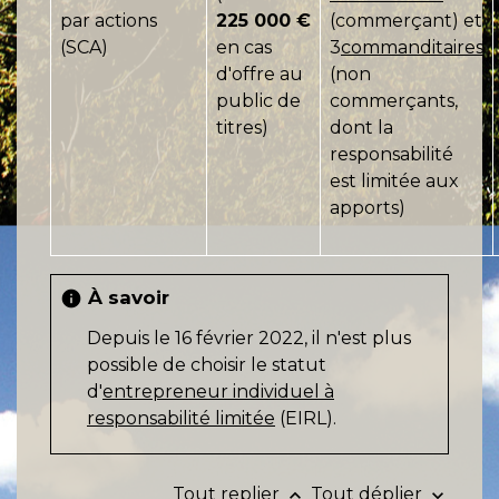
par actions
225 000 €
(commerçant) et
(SCA)
en cas
3
commanditaires
d'offre au
(non
public de
commerçants,
titres)
dont la
responsabilité
est limitée aux
apports)
À savoir
info
Depuis le 16 février 2022, il n'est plus
possible de choisir le statut
d'
entrepreneur individuel à
responsabilité limitée
(EIRL).
Tout replier
Tout déplier
keyboard_arrow_up
keyboard_arrow_down