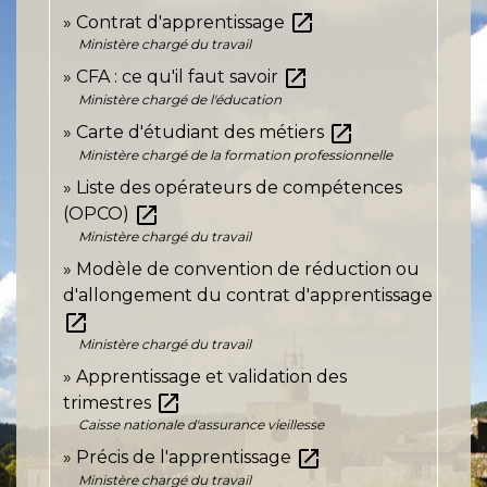
open_in_new
Contrat d'apprentissage
Ministère chargé du travail
open_in_new
CFA : ce qu'il faut savoir
Ministère chargé de l'éducation
open_in_new
Carte d'étudiant des métiers
Ministère chargé de la formation professionnelle
Liste des opérateurs de compétences
open_in_new
(OPCO)
Ministère chargé du travail
Modèle de convention de réduction ou
d'allongement du contrat d'apprentissage
open_in_new
Ministère chargé du travail
Apprentissage et validation des
open_in_new
trimestres
Caisse nationale d'assurance vieillesse
open_in_new
Précis de l'apprentissage
Ministère chargé du travail