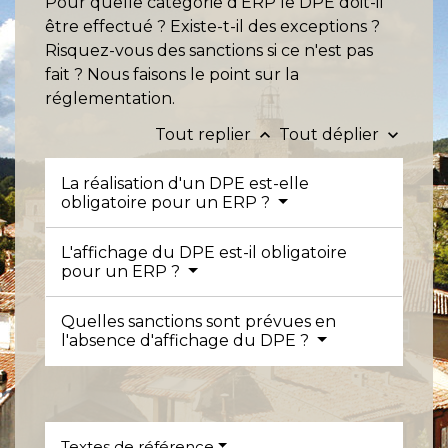
Pour quelle catégorie d'ERP le DPE doit-il
être effectué ? Existe-t-il des exceptions ?
Risquez-vous des sanctions si ce n'est pas
fait ? Nous faisons le point sur la
réglementation.
Tout replier
Tout déplier
keyboard_arrow_up
keyboard_arrow_down
La réalisation d'un DPE est-elle
obligatoire pour un ERP ?
L'affichage du DPE est-il obligatoire
pour un ERP ?
Quelles sanctions sont prévues en
l'absence d'affichage du DPE ?
Textes de référence