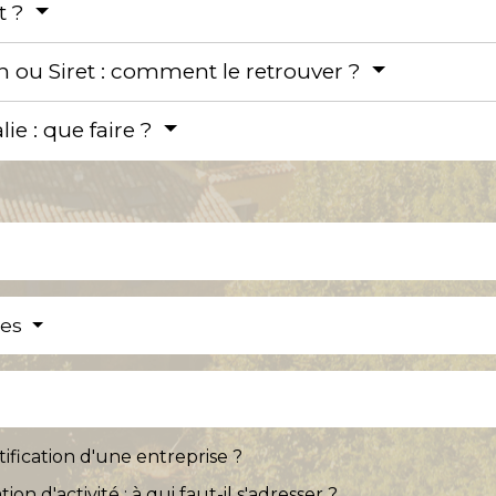
t ?
n ou Siret : comment le retrouver ?
e : que faire ?
res
ification d'une entreprise ?
on d'activité : à qui faut-il s'adresser ?