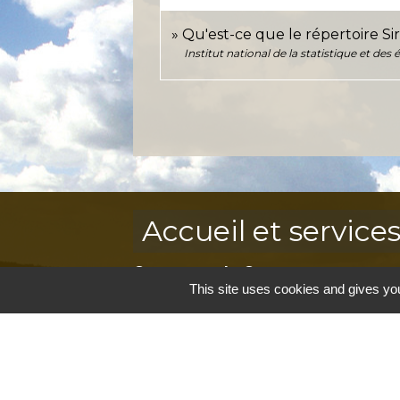
Qu'est-ce que le répertoire Si
Institut national de la statistique et de
Accueil et service
Commune de Correns
This site uses cookies and gives you
5, Place Général de Gaulle
83570 Correns - FRANCE
+33 4 94 37 21 95
Contact par formulaire