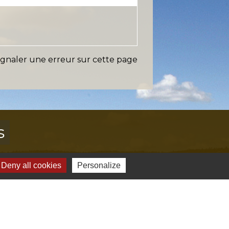
ignaler une erreur sur cette page
s
Verte & Verdon
Deny all cookies
Personalize
e du Var
tion de l'accès aux massifs forestiers
cal Ouest Var
tion Provence Verte