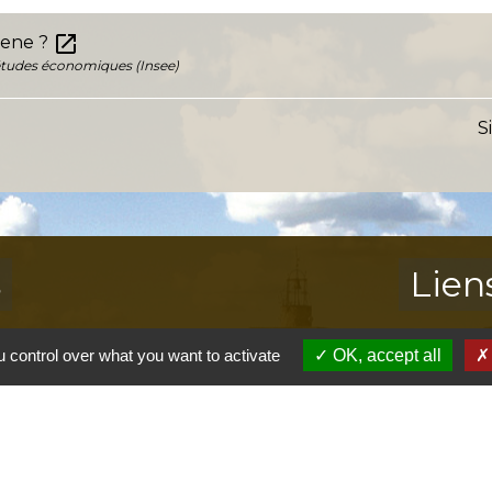
open_in_new
rene ?
s études économiques (Insee)
S
s
Lien
Provence 
 control over what you want to activate
OK, accept all
Préfectur
Réglementa
Mission Lo
Aggloméra