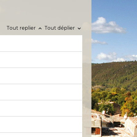
Tout replier
Tout déplier
keyboard_arrow_up
keyboard_arrow_down