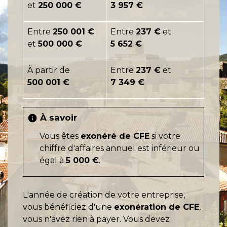
et
250 000 €
3 957 €
Entre
250 001 €
Entre
237 €
et
et
500 000 €
5 652 €
À partir de
Entre
237 €
et
500 001 €
7 349 €
À savoir
info
Vous êtes
exonéré de CFE
si votre
chiffre d'affaires annuel est inférieur ou
égal à
5 000 €
.
L'année de création de votre entreprise,
vous bénéficiez d'une
exonération de CFE
,
vous n'avez rien à payer. Vous devez