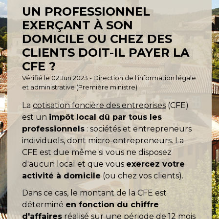
UN PROFESSIONNEL
EXERÇANT À SON
DOMICILE OU CHEZ DES
CLIENTS DOIT-IL PAYER LA
CFE ?
Vérifié le 02 Jun 2023 - Direction de l'information légale
et administrative (Première ministre)
La
cotisation foncière des entreprises
(CFE)
est un
impôt local dû par tous les
professionnels
: sociétés et entrepreneurs
individuels, dont micro-entrepreneurs. La
CFE est due même si vous ne disposez
d'aucun local et que vous
exercez votre
activité à domicile
(ou chez vos clients).
Dans ce cas, le montant de la CFE est
déterminé
en fonction du chiffre
d'affaires
réalisé sur une période de 12 mois