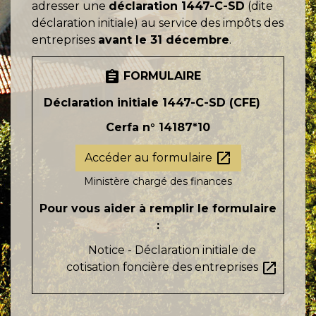
adresser une
déclaration 1447-C-SD
(dite
déclaration initiale) au service des impôts des
entreprises
avant le 31 décembre
.
assignment
FORMULAIRE
Déclaration initiale 1447-C-SD (CFE)
Cerfa n° 14187*10
open_in_new
Accéder au formulaire
Ministère chargé des finances
Pour vous aider à remplir le formulaire
:
Notice - Déclaration initiale de
open_in_new
cotisation foncière des entreprises