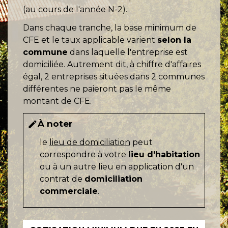
(au cours de l'année N-2).
Dans chaque tranche, la base minimum de
CFE et le taux applicable varient
selon la
commune
dans laquelle l'entreprise est
domiciliée. Autrement dit, à chiffre d'affaires
égal, 2 entreprises situées dans 2 communes
différentes ne paieront pas le même
montant de CFE.
À noter
edit
le
lieu de domiciliation
peut
correspondre à votre
lieu d'habitation
ou à un autre lieu en application d'un
contrat de
domiciliation
commerciale
.