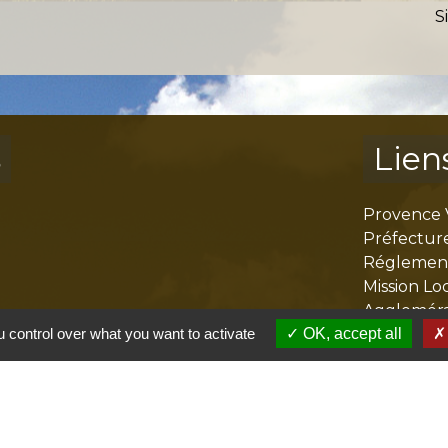
S
s
Lien
Provence 
Préfectur
Réglementa
Mission Lo
Aggloméra
 control over what you want to activate
OK, accept all