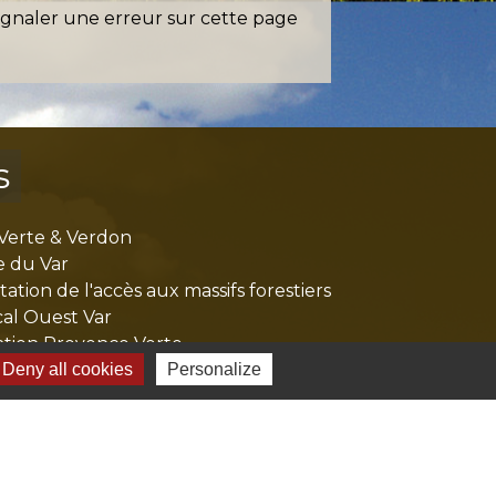
ignaler une erreur sur cette page
s
Verte & Verdon
e du Var
tion de l'accès aux massifs forestiers
cal Ouest Var
tion Provence Verte
Deny all cookies
Personalize