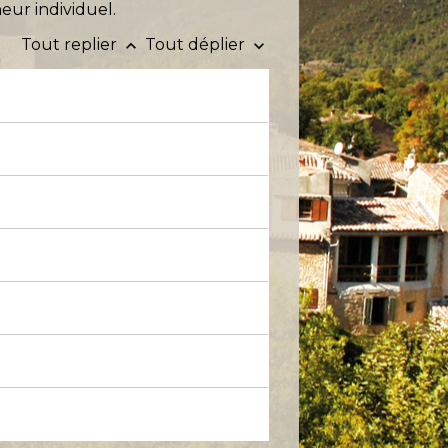
eur individuel.
Tout replier
Tout déplier
keyboard_arrow_up
keyboard_arrow_down