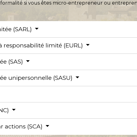
 formalité si vous êtes micro-entrepreneur ou entrepren
mitée (SARL)
à responsabilité limité (EURL)
iée (SAS)
fiée unipersonnelle (SASU)
SNC)
r actions (SCA)