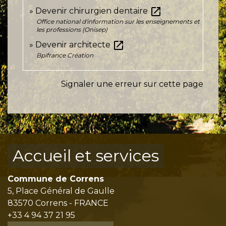
open_in_new
Devenir chirurgien dentaire
Office national d'information sur les enseignements et
les professions (Onisep)
open_in_new
Devenir architecte
Bpifrance Création
Signaler une erreur sur cette page
Accueil et services
Commune de Correns
5, Place Général de Gaulle
83570 Correns - FRANCE
+33 4 94 37 21 95