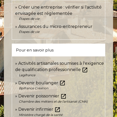
Créer une entreprise : vérifier si l'activité
envisagée est réglementée
Étapes de vie
Assurances du micro-entrepreneur
Étapes de vie
Pour en savoir plus
Activités artisanales soumises à l'exigence
open_in_new
de qualification professionnelle
Legifrance
open_in_new
Devenir boulanger
Bpifrance Création
open_in_new
Devenir poissonnier
Chambre des métiers et de l'artisanat (CMA)
open_in_new
Devenir infirmier
Ministère chargé de la santé