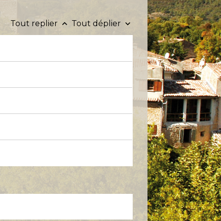
Tout replier
Tout déplier
keyboard_arrow_up
keyboard_arrow_down