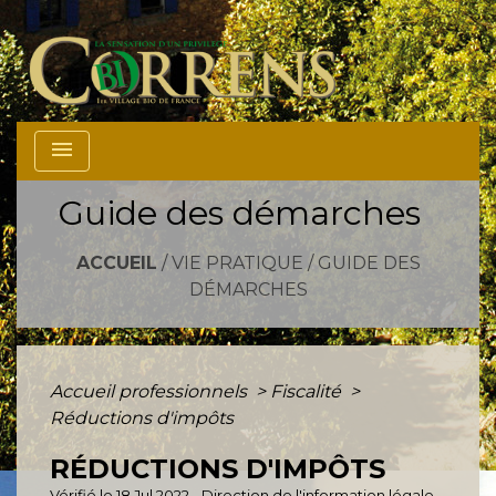
menu
Guide des démarches
ACCUEIL
/
VIE PRATIQUE
/
GUIDE DES
DÉMARCHES
Accueil professionnels
>
Fiscalité
>
Réductions d'impôts
RÉDUCTIONS D'IMPÔTS
Vérifié le 18 Jul 2022 - Direction de l'information légale