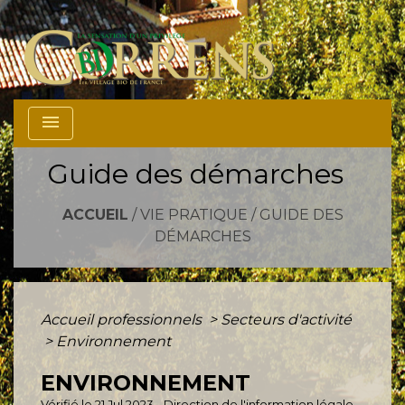
menu
Guide des démarches
ACCUEIL
/
VIE PRATIQUE
/
GUIDE DES
DÉMARCHES
Accueil professionnels
>
Secteurs d'activité
>
Environnement
ENVIRONNEMENT
Vérifié le 21 Jul 2023 - Direction de l'information légale