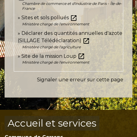
Chambre de commerce et d'industrie de Paris - Île-de-
France
open_in_new
Sites et sols pollués
Ministère chargé de l'environnement
Déclarer des quantités annuelles d'azote
open_in_new
(SILLAGE Télédéclaration)
Ministère chargé de l'agriculture
open_in_new
Site de la mission Loup
Ministère chargé de l'environnement
Signaler une erreur sur cette page
Accueil et services