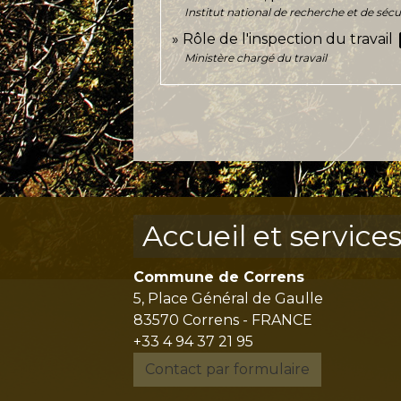
Institut national de recherche et de sécu
op
Rôle de l'inspection du travail
Ministère chargé du travail
Accueil et service
Commune de Correns
5, Place Général de Gaulle
83570 Correns - FRANCE
+33 4 94 37 21 95
Contact par formulaire