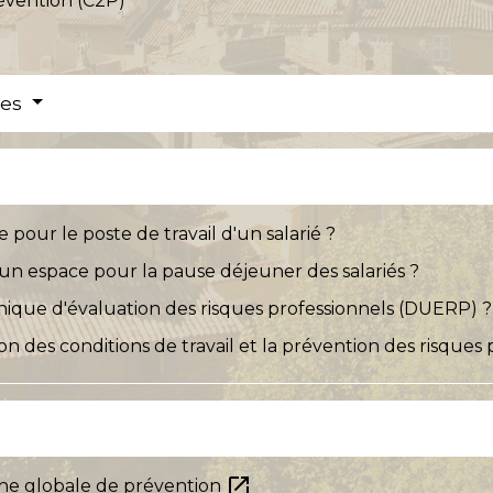
évention (C2P)
res
e pour le poste de travail d'un salarié ?
un espace pour la pause déjeuner des salariés ?
ique d'évaluation des risques professionnels (DUERP) ?
on des conditions de travail et la prévention des risques 
open_in_new
che globale de prévention