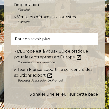
l'importation
Fiscalité
Vente en détaxe aux touristes
Fiscalité
Pour en savoir plus
L'Europe est à vous - Guide pratique
open_in_new
pour les entreprises en Europe
Commission européenne
Team France Export : le concentré des
open_in_new
solutions export
Business France (ex-Ubifrance)
Signaler une erreur sur cette page