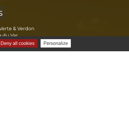
s
Verte & Verdon
e du Var
tion de l'accès aux massifs forestiers
Deny all cookies
Personalize
cal Ouest Var
tion Provence Verte