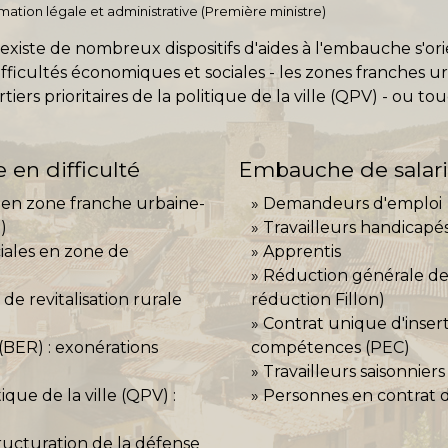
ormation légale et administrative (Première ministre)
existe de nombreux dispositifs d'aides à l'embauche s'or
ficultés économiques et sociales - les zones franches ur
artiers prioritaires de la politique de la ville (QPV) - ou 
en difficulté
Embauche de salari
s en zone franche urbaine-
Demandeurs d'emploi
)
Travailleurs handicapé
ciales en zone de
Apprentis
Réduction générale des
de revitalisation rurale
réduction Fillon)
Contrat unique d'insert
(BER) : exonérations
compétences (PEC)
Travailleurs saisonniers
tique de la ville (QPV) :
Personnes en contrat d
ructuration de la défense