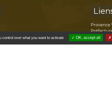
s
Lien
Provence 
Préfectur
Réglementa
 control over what you want to activate
OK, accept all
Mission Lo
Aggloméra