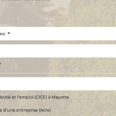
res
?
ivité et l'emploi (CICE) à Mayotte
ise d'une entreprise (Acre)