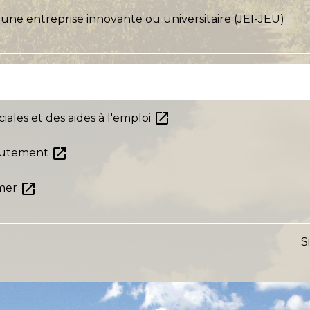
une entreprise innovante ou universitaire (JEI-JEU)
open_in_new
ales et des aides à l'emploi
open_in_new
crutement
open_in_new
-mer
S