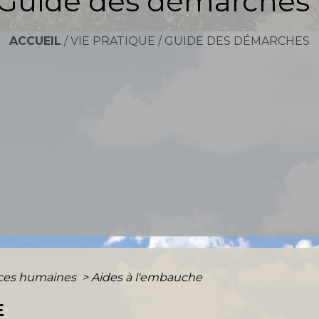
Guide des démarches
ACCUEIL
/
VIE PRATIQUE
/
GUIDE DES DÉMARCHES
ces humaines
>
Aides à l'embauche
E