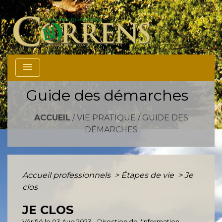
menu
Guide des démarches
ACCUEIL
/
VIE PRATIQUE
/
GUIDE DES
DÉMARCHES
Accueil professionnels
>
Étapes de vie
>
Je
clos
JE CLOS
Vérifié le 03 Aug 2023 - Direction de l'information