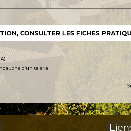
ION, CONSULTER LES FICHES PRATIQU
EA)
mbauche d'un salarié
S
s
Lien