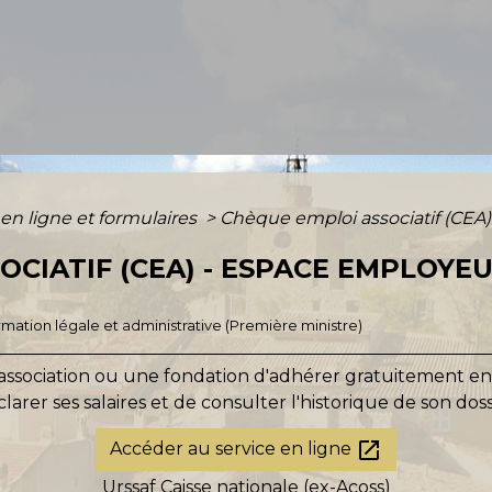
 en ligne et formulaires
>
Chèque emploi associatif (CEA
CIATIF (CEA) - ESPACE EMPLOYEU
ormation légale et administrative (Première ministre)
association ou une fondation d'adhérer gratuitement en l
larer ses salaires et de consulter l'historique de son doss
open_in_new
Accéder au service en ligne
Urssaf Caisse nationale (ex-Acoss)