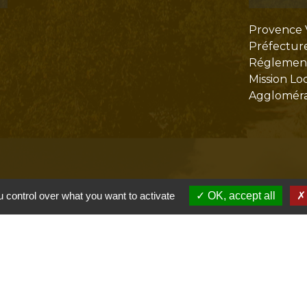
Provence 
Préfectur
Réglementa
Mission Lo
Aggloméra
 control over what you want to activate
OK, accept all
olitique de confidentialité
-
Accessibilité
-
Plan du site