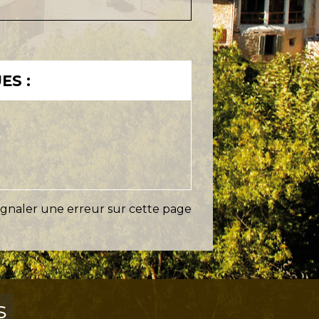
ES :
ignaler une erreur sur cette page
s