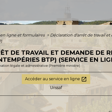
 en ligne et formulaires
>
Déclaration d'arrêt de travai
P)
RÊT DE TRAVAIL ET DEMANDE DE
NTEMPÉRIES BTP) (SERVICE EN LIG
ormation légale et administrative (Première ministre)
open_in_new
Accéder au service en ligne
Urssaf