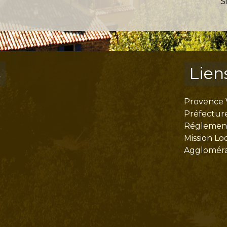
S
s
Lien
Provence 
Préfectur
Réglementa
Mission Lo
Aggloméra