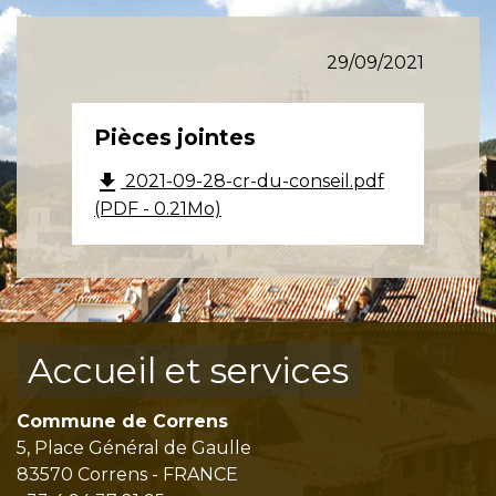
29/09/2021
Pièces jointes
file_download
2021-09-28-cr-du-conseil.pdf
(PDF - 0.21Mo)
Accueil et services
Commune de Correns
5, Place Général de Gaulle
83570 Correns - FRANCE