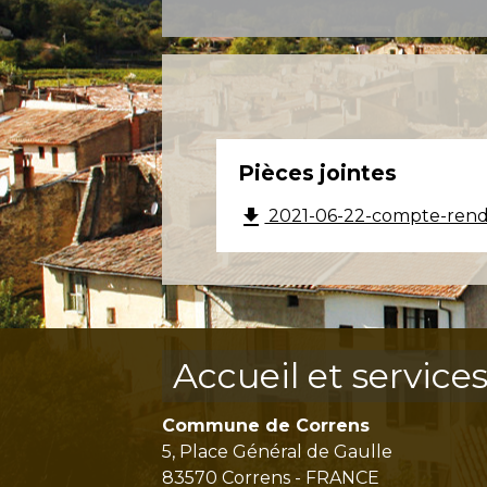
Pièces jointes
file_download
2021-06-22-compte-rendu
Accueil et service
Commune de Correns
5, Place Général de Gaulle
83570 Correns - FRANCE