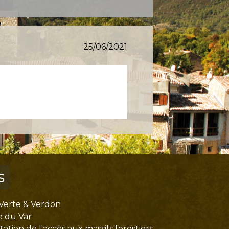
25/06/2021
s
Verte & Verdon
e du Var
tion de l'accès aux massifs forestiers