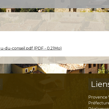
-du-conseil.pdf (PDF - 0.21Mo)
s
Lien
Provence 
Préfectur
Réglementa