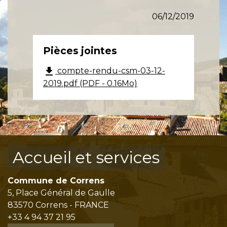
06/12/2019
Pièces jointes
file_download
compte-rendu-csm-03-12-
2019.pdf (PDF - 0.16Mo)
Accueil et services
Commune de Correns
5, Place Général de Gaulle
83570 Correns - FRANCE
+33 4 94 37 21 95