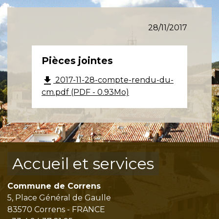
28/11/2017
Pièces jointes
file_download
2017-11-28-compte-rendu-du-
cm.pdf (PDF - 0.93Mo)
Accueil et services
Commune de Correns
5, Place Général de Gaulle
83570 Correns - FRANCE