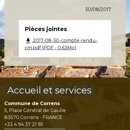
30/08/2017
Pièces jointes
file_download
2017-08-30-compte-rendu-
cm.pdf (PDF - 0.63Mo)
Accueil et services
Commune de Correns
5, Place Général de Gaulle
83570 Correns - FRANCE
+33 4 94 37 21 95