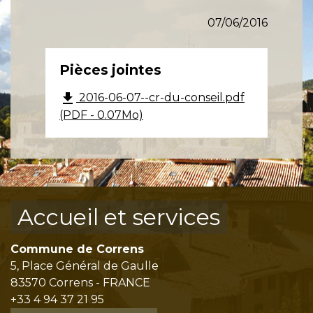
07/06/2016
Pièces jointes
file_download
2016-06-07--cr-du-conseil.pdf
(PDF - 0.07Mo)
Accueil et services
Commune de Correns
5, Place Général de Gaulle
83570 Correns - FRANCE
+33 4 94 37 21 95