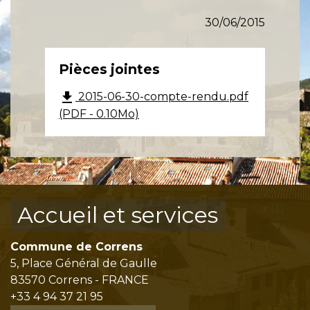
30/06/2015
Pièces jointes
file_download
2015-06-30-compte-rendu.pdf
(PDF - 0.10Mo)
Accueil et services
Commune de Correns
5, Place Général de Gaulle
83570 Correns - FRANCE
+33 4 94 37 21 95